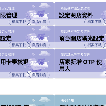
設定及管理
商店基本設定及管理
權限管理
設定商店資料
檔案下載
觀看影音
檔案下載
設定及管理
商店基本設定及管理
流設定
前台開店曝光設定
檔案下載
觀看影音
檔案下載
設定及管理
商店基本設定及管理
信用卡審核退
店家新增 OTP 使
因
用人
檔案下載
觀看影音
知
法令須知