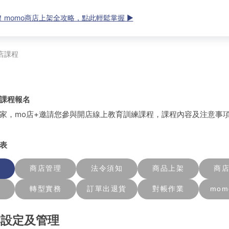
！momo商店上架全攻略，點此輕鬆掌握 ▶
店課程
課程報名
家，mo店+邀請您參與開店線上教育訓練課程，課程內容及注意事
表
商店管理
法令須知
商品上架
商
轉型實務
訂單出退貨
對帳作業
mo
本設定及管理